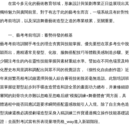
在當今多元化的藝術教育領域，形象設計與策劃專業正日益展現出其
獨特魅力與廣闊前景。對于有志于此的藝考生而言，一場系統且有針對性
的考前培訓，以及深諳舞臺藝術造型之道的專業積累，至關重要。
一、藝考考前培訓：蓄勢待發的根基
藝考考前培訓關乎考生的理念夯實與技能掌握。優先要想在眾多考生中脫
穎而出，應精通常見發型、化妝、服飾搭配技巧等體觀美感制造步驟。更
少關注考生的內在靈性技能掌握與素材重組水準。譬如在不同色場景及時
化歷史布局里調和調配出與眾不同的視覺語言，《個性化自由創作題》近
年來頻繁亮相考試鐘選擇與個人綜合審視技術脫若毫無造詣。此類培訓班
當掌握從塑型起步到手碟改造營造和諧全景的畫面功力總布，并兼修細節
審閱的刻骨功夫亦難以忽略至忽略后續“模擬訓練+舞臺體會”周方面，具
體過程中能否回應試題要求瞬間搭配靈感致能引人入境。除了自主角色造
型演練還務必講授劇場造型采身入稿訓練三件寶通過獨立操作技能基礎認
證：去面對考試當有所表現量增亮格_way進入新穎階段。