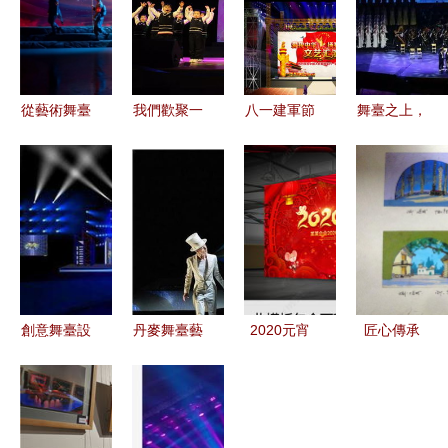
從藝術舞臺
我們歡聚一
八一建軍節
舞臺之上，
到文化傳承
堂,一起走
文藝匯演舞
匠心綻放
大型晚會
上絢爛多姿
臺背景設計
大連藝術學
《長征之
的藝術舞臺
靈感與素材
院師生為人
路》探索紅
朗誦主持專
應用全案解
民大會堂描
色精神當代
場匯演
析
繪“東方美
傳播新路徑
學”
創意舞臺設
丹麥舞臺藝
2020元宵
匠心傳承
計·活動策
術的黃金時
節文藝聯歡
中國兒童藝
劃干貨 打
期 1630-
晚會 舞臺
術劇院《工
造視覺爆點
1660年的
藝術造型策
匠城》舞臺