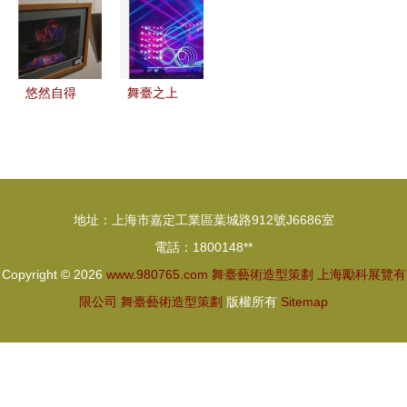
的藝術造型
戲劇表演與
劃與背景展
設計圖稿與
策略
舞臺設計及
板設計解析
造型策劃解
其造型策劃
析
悠然自得
舞臺之上
舞臺造型的
展覽展示、
詩意交響
賽事活動與
——李華設
公關活動的
計作品展哈
藝術造型策
地址：上海市嘉定工業區葉城路912號J6686室
爾濱開幕
劃
電話：1800148**
Copyright © 2026
www.980765.com
舞臺藝術造型策劃
上海勵科展覽有
限公司
舞臺藝術造型策劃
版權所有
Sitemap